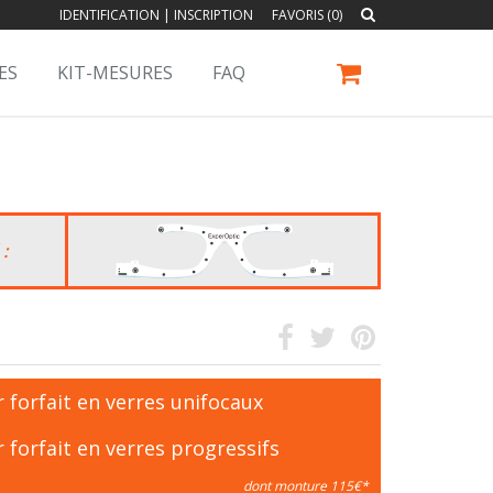
IDENTIFICATION
|
INSCRIPTION
FAVORIS (0)
ES
KIT-MESURES
FAQ
 :
 forfait en verres unifocaux
 forfait en verres progressifs
dont monture 115€*