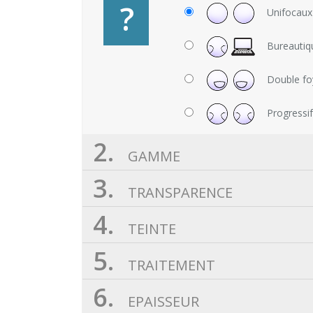
?
Unifocaux
Bureautiq
Double fo
Progressi
2.
GAMME
3.
TRANSPARENCE
4.
TEINTE
5.
TRAITEMENT
6.
EPAISSEUR