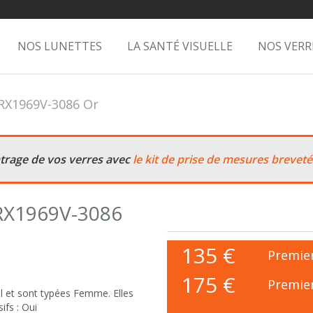
NOS LUNETTES
LA SANTÉ VISUELLE
NOS VERR
RX1969V-3086 Or
ntrage de vos verres avec
le kit de prise de mesures breveté
 RX1969V-3086
135
€
Premier
175 €
Premier
 et sont typées Femme. Elles
ifs : Oui