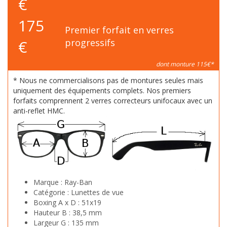
€
175
Premier forfait en verres
€
progressifs
dont monture 115€*
* Nous ne commercialisons pas de montures seules mais
uniquement des équipements complets. Nos premiers
forfaits comprennent 2 verres correcteurs unifocaux avec un
anti-reflet HMC.
Marque :
Ray-Ban
Catégorie :
Lunettes de vue
Boxing A x D :
51x19
Hauteur B :
38,5 mm
Largeur G :
135 mm