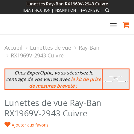
Lunettes Ray-Ban RX1969V-2943 Cuivre
IDENTIFICATION
|
INSCRIPTION
FAVORIS (0)
Toggle
navigat
Accueil
Lunettes de vue
Ray-Ban
RX1969V-2943 Cuivre
Chez ExperOptic, vous sécurisez le
centrage de vos verres avec
le kit de prise
de mesures breveté :
Lunettes de vue Ray-Ban
RX1969V-2943 Cuivre
Ajouter aux favoris