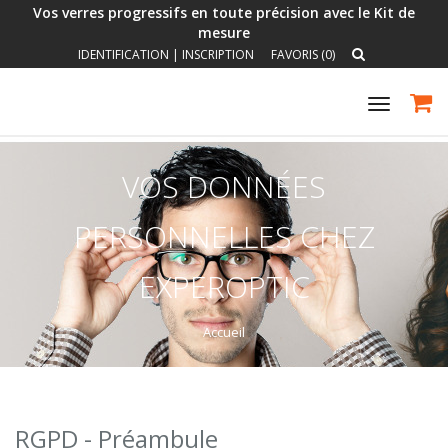
Vos verres progressifs en toute précision avec le Kit de
mesure
IDENTIFICATION
|
INSCRIPTION
FAVORIS (0)
Toggle
navigat
VOS DONNÉES
PERSONNELLES CHEZ
EXPEROPTIC
Accueil
RGPD - Préambule