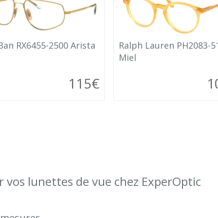
Ban RX6455-2500 Arista
Ralph Lauren PH2083-5
Miel
115€
1
 vos lunettes de vue chez ExperOptic
s mesures