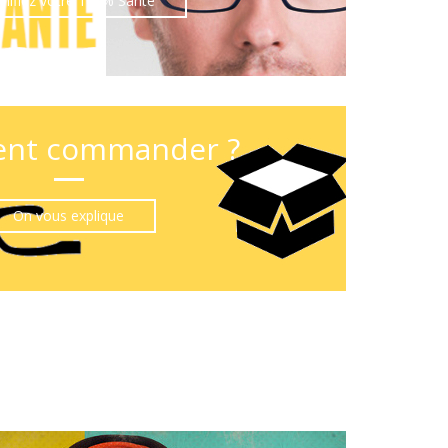
nifiez votre 100% Santé
nt commander ?
On vous explique