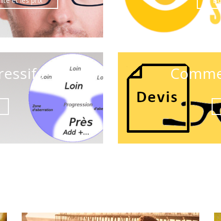
té et les prix
Bo
ressifs
Comme