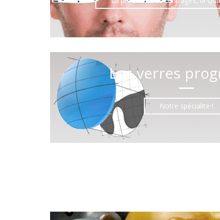
La précision des centrages, la Quali
Les verres prog
Notre spécialité !