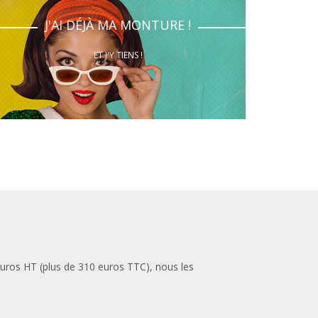
J'AI DÉJÀ MA MONTURE !
ET J'Y TIENS !
euros HT (plus de 310 euros TTC), nous les