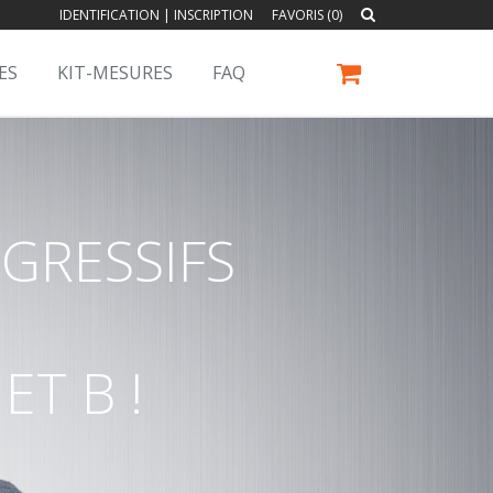
IDENTIFICATION
|
INSCRIPTION
FAVORIS (0)
ES
KIT-MESURES
FAQ
GRESSIFS
ET B !