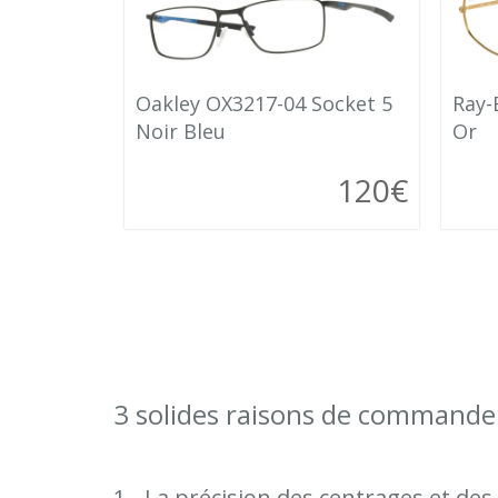
Oakley OX3217-04 Socket 5
Ray-
Noir Bleu
Or
120€
3 solides raisons de commander
1 - La précision des centrages et de