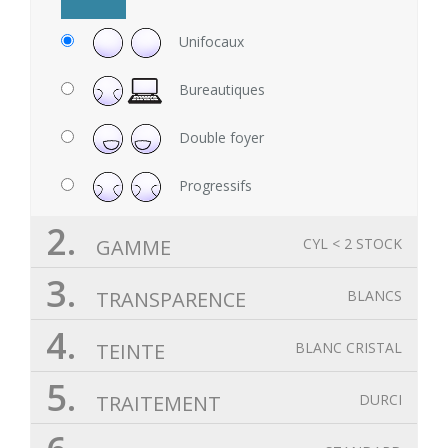
Unifocaux
Bureautiques
Double foyer
Progressifs
2.
GAMME
CYL < 2 STOCK
3.
TRANSPARENCE
BLANCS
4.
TEINTE
BLANC CRISTAL
5.
TRAITEMENT
DURCI