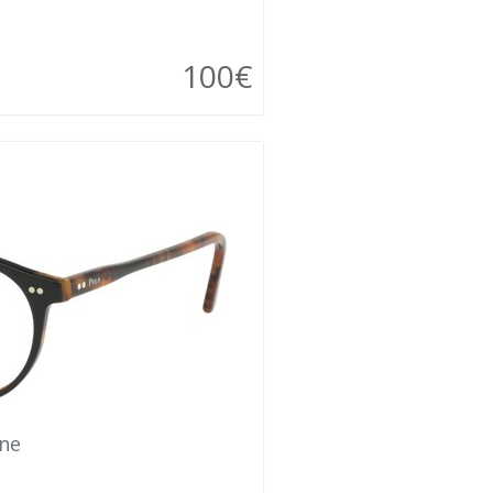
100€
ane