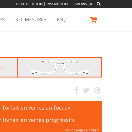
IDENTIFICATION
|
INSCRIPTION
FAVORIS (0)
ES
KIT-MESURES
FAQ
 :
 forfait en verres unifocaux
 forfait en verres progressifs
dont monture 100€*