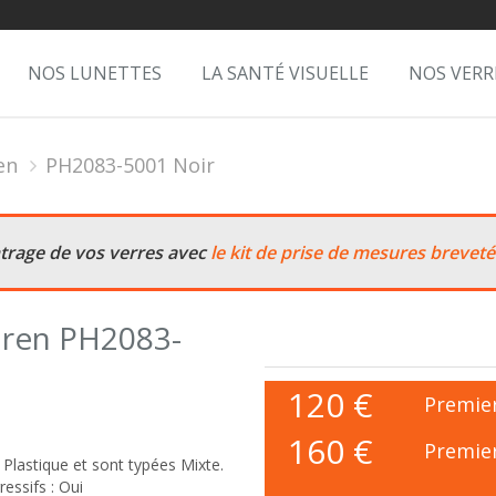
NOS LUNETTES
LA SANTÉ VISUELLE
NOS VERR
en
PH2083-5001 Noir
ntrage de vos verres avec
le kit de prise de mesures breveté
uren PH2083-
120
€
Premier
160 €
Premier
lastique et sont typées Mixte.
essifs : Oui