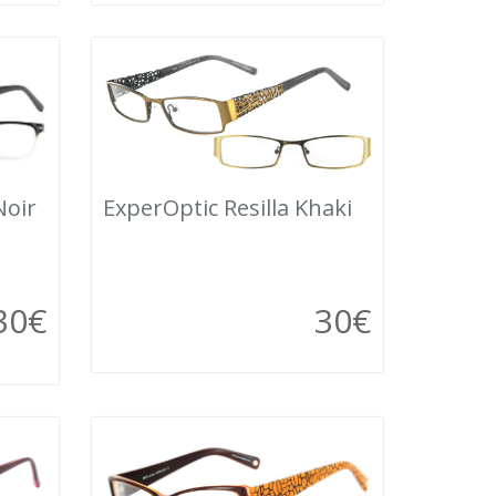
Noir
ExperOptic Resilla Khaki
30
€
30
€