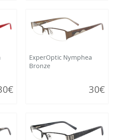
a
ExperOptic Nymphea
Bronze
30
€
30
€