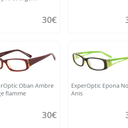
30
€
erOptic Oban Ambre
ExperOptic Epona No
ge flamme
Anis
30
€