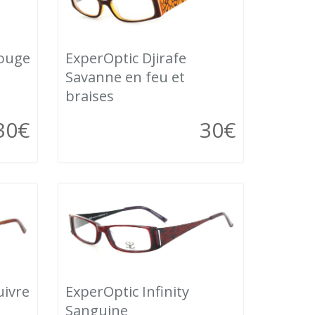
Rouge
ExperOptic Djirafe
Savanne en feu et
braises
30
€
30
€
uivre
ExperOptic Infinity
Sanguine