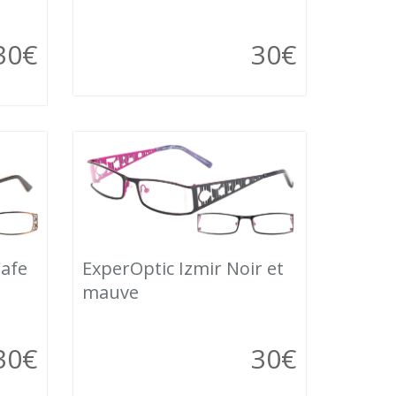
30
€
30
€
Cafe
ExperOptic Izmir Noir et
mauve
30
€
30
€