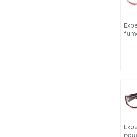
Expe
fum
Expe
pour