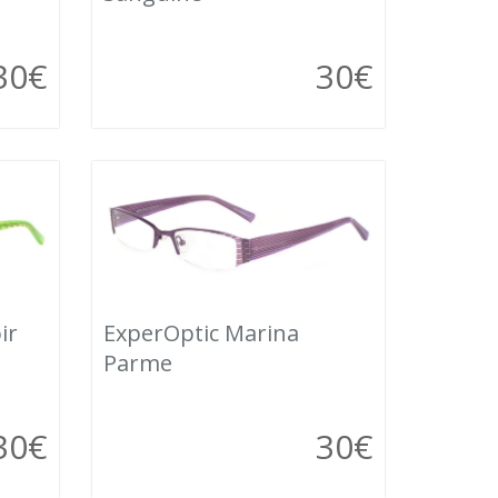
30
€
30
€
ir
ExperOptic Marina
Parme
30
€
30
€