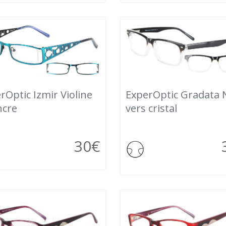
rOptic Izmir Violine
ExperOptic Gradata 
ncre
vers cristal
30
€