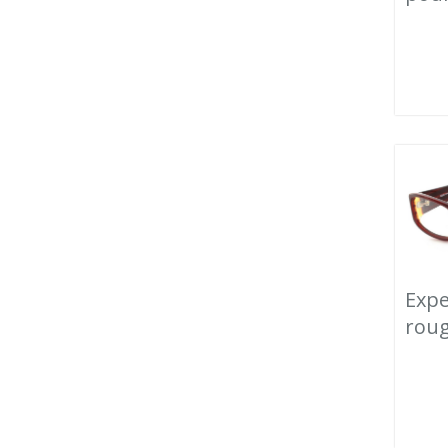
Exp
rou