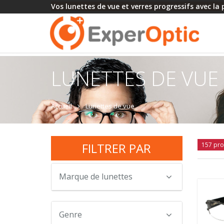
Vos lunettes de vue et verres progressifs avec la
LUNETTES DE VUE
Accueil
Lunettes de vue
FILTRER PAR
157 pro
Marque de lunettes
Genre