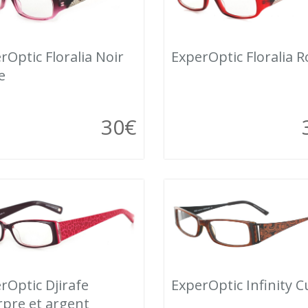
rOptic Floralia Noir
ExperOptic Floralia 
e
30
€
ExperOptic Infinity C
rOptic Djirafe
pre et argent