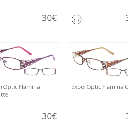
30
€
rOptic Flamina
ExperOptic Flamina 
ette
30
€