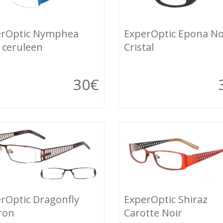
erOptic Nymphea
ExperOptic Epona No
 ceruleen
Cristal
30
€
rOptic Dragonfly
ExperOptic Shiraz
ron
Carotte Noir