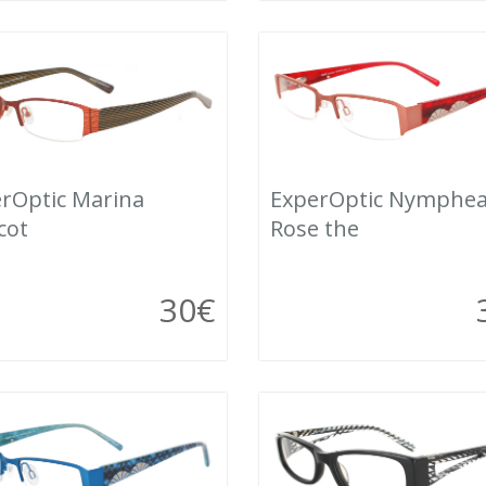
rOptic Marina
ExperOptic Nymphe
cot
Rose the
30
€