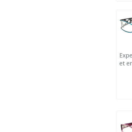
Expe
et e