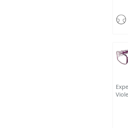
Expe
Viol