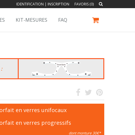
IDENTIFICATION
|
INSCRIPTION
FAVORIS (0)
ES
KIT-MESURES
FAQ
 :
orfait en verres unifocaux
orfait en verres progressifs
dont monture 30€*