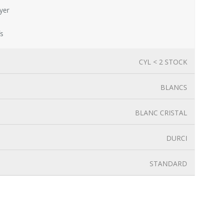
yer
fs
CYL < 2 STOCK
BLANCS
BLANC CRISTAL
DURCI
STANDARD