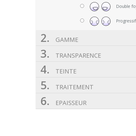
Double fo
Progressi
2.
GAMME
3.
TRANSPARENCE
4.
TEINTE
5.
TRAITEMENT
6.
EPAISSEUR