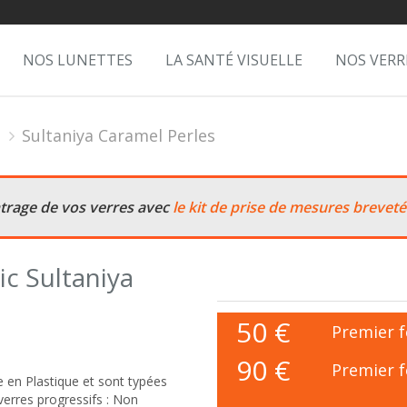
NOS LUNETTES
LA SANTÉ VISUELLE
NOS VERR
Sultaniya Caramel Perles
ntrage de vos verres avec
le kit de prise de mesures breveté
c Sultaniya
50
€
Premier f
90 €
Premier f
 en Plastique et sont typées
erres progressifs : Non