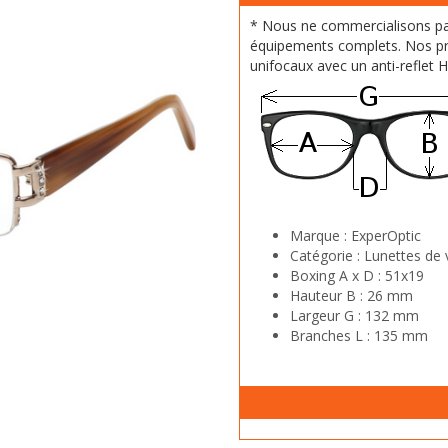
* Nous ne commercialisons p
équipements complets. Nos pr
unifocaux avec un anti-reflet 
Marque :
ExperOptic
Catégorie :
Lunettes de 
Boxing A x D :
51x19
Hauteur B :
26 mm
Largeur G :
132 mm
Branches L :
135 mm