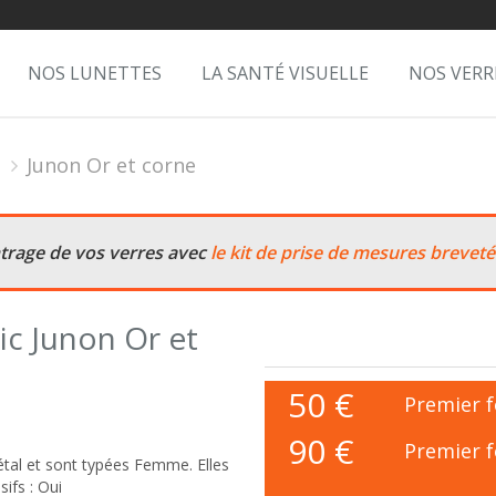
NOS LUNETTES
LA SANTÉ VISUELLE
NOS VERR
Junon Or et corne
ntrage de vos verres avec
le kit de prise de mesures breveté
c Junon Or et
50
€
Premier f
90 €
Premier f
tal et sont typées Femme. Elles
ifs : Oui