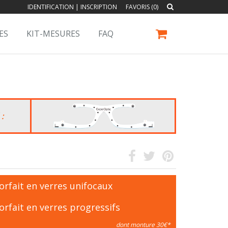
IDENTIFICATION
|
INSCRIPTION
FAVORIS (0)
ES
KIT-MESURES
FAQ
 :
orfait en verres unifocaux
orfait en verres progressifs
dont monture 30€*