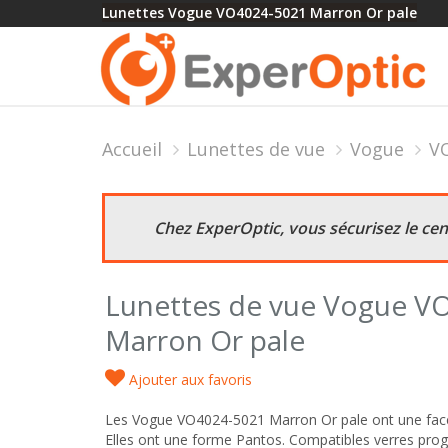
Lunettes Vogue VO4024-5021 Marron Or pale
Accueil
Lunettes de vue
Vogue
V
Chez ExperOptic, vous sécurisez le ce
Lunettes de vue Vogue V
Marron Or pale
Ajouter aux favoris
Les Vogue VO4024-5021 Marron Or pale ont une face
Elles ont une forme Pantos. Compatibles verres progr