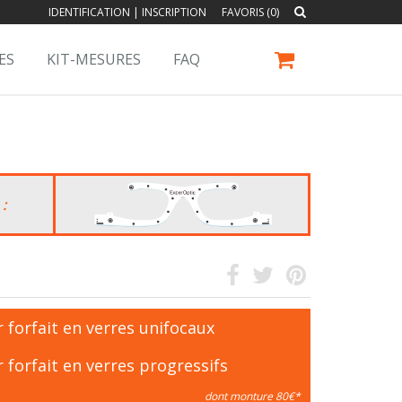
IDENTIFICATION
|
INSCRIPTION
FAVORIS (0)
ES
KIT-MESURES
FAQ
 :
 forfait en verres unifocaux
 forfait en verres progressifs
dont monture 80€*