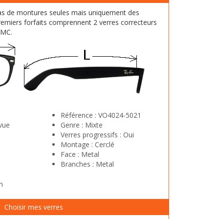
as de montures seules mais uniquement des
emiers forfaits comprennent 2 verres correcteurs
HMC.
Référence :
VO4024-5021
vue
Genre :
Mixte
Verres progressifs :
Oui
Montage :
Cerclé
Face :
Metal
Branches :
Metal
m