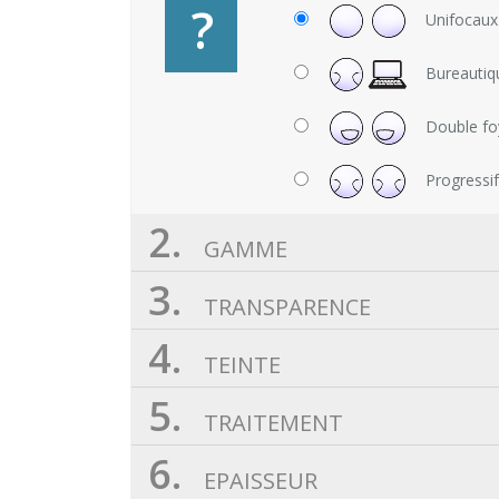
?
Unifocaux
Bureautiq
Double fo
Progressi
2.
GAMME
3.
TRANSPARENCE
4.
TEINTE
5.
TRAITEMENT
6.
EPAISSEUR