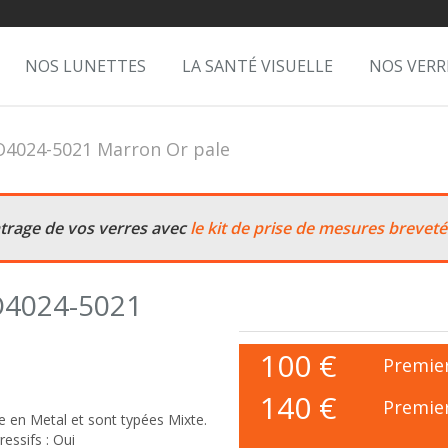
NOS LUNETTES
LA SANTÉ VISUELLE
NOS VERR
O4024-5021 Marron Or pale
ntrage de vos verres avec
le kit de prise de mesures breveté
O4024-5021
100
€
Premier
140 €
Premier
 en Metal et sont typées Mixte.
essifs : Oui