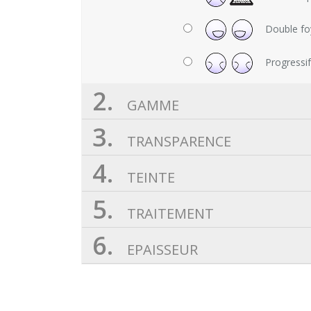
Double fo
Progressi
2.
GAMME
3.
TRANSPARENCE
4.
TEINTE
5.
TRAITEMENT
6.
EPAISSEUR