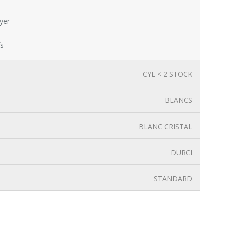
yer
fs
CYL < 2 STOCK
BLANCS
BLANC CRISTAL
DURCI
STANDARD