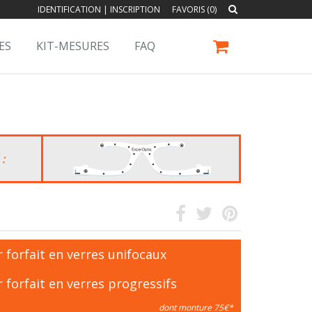
IDENTIFICATION
|
INSCRIPTION
FAVORIS (0)
ES
KIT-MESURES
FAQ
 :
 forfait en verres unifocaux
 forfait en verres progressifs
dont monture 75€*