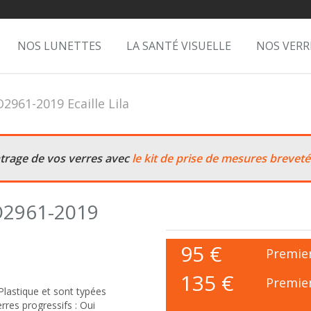
NOS LUNETTES
LA SANTÉ VISUELLE
NOS VERR
2961-2019 Ecaille Lila
ntrage de vos verres avec
le kit de prise de mesures breveté
O2961-2019
95
€
Premier
135 €
Premier
Plastique et sont typées
res progressifs : Oui