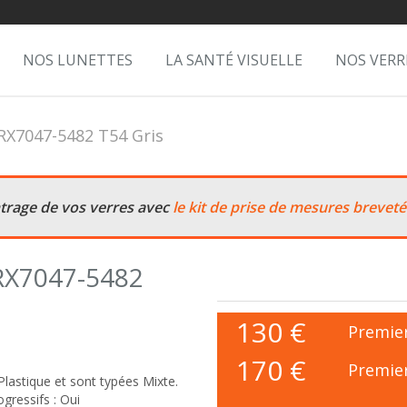
NOS LUNETTES
LA SANTÉ VISUELLE
NOS VERR
RX7047-5482 T54 Gris
ntrage de vos verres avec
le kit de prise de mesures breveté
 RX7047-5482
130
€
Premier
170 €
Premier
lastique et sont typées Mixte.
gressifs : Oui