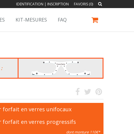
IDENTIFICATION
|
INSCRIPTION
FAVORIS (0)
ES
KIT-MESURES
FAQ
 :
 forfait en verres unifocaux
 forfait en verres progressifs
dont monture 110€*