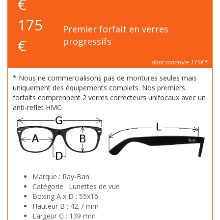
€
175
Premier forfait en verres
€
progressifs
dont monture 115€*
* Nous ne commercialisons pas de montures seules mais
uniquement des équipements complets. Nos premiers
forfaits comprennent 2 verres correcteurs unifocaux avec un
anti-reflet HMC.
Marque :
Ray-Ban
Catégorie :
Lunettes de vue
Boxing A x D :
55x16
Hauteur B :
42,7 mm
Largeur G :
139 mm