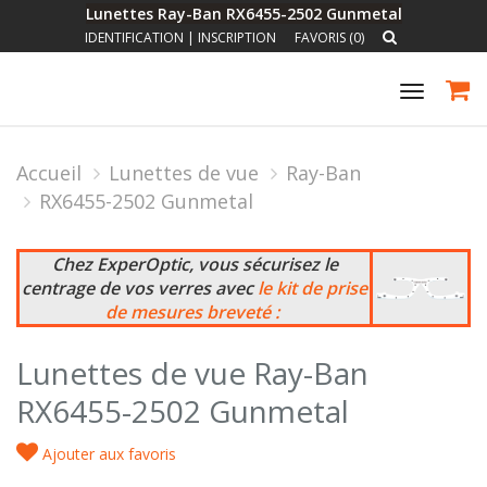
Lunettes Ray-Ban RX6455-2502 Gunmetal
IDENTIFICATION
|
INSCRIPTION
FAVORIS (0)
Toggle
navigat
Accueil
Lunettes de vue
Ray-Ban
RX6455-2502 Gunmetal
Chez ExperOptic, vous sécurisez le
centrage de vos verres avec
le kit de prise
de mesures breveté :
Lunettes de vue Ray-Ban
RX6455-2502 Gunmetal
Ajouter aux favoris