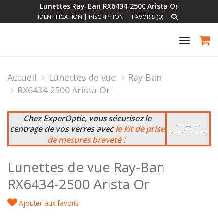
Lunettes Ray-Ban RX6434-2500 Arista Or
IDENTIFICATION
|
INSCRIPTION
FAVORIS (0)
Toggle
navigat
Accueil
Lunettes de vue
Ray-Ban
RX6434-2500 Arista Or
Chez ExperOptic, vous sécurisez le
centrage de vos verres avec
le kit de prise
de mesures breveté :
Lunettes de vue Ray-Ban
RX6434-2500 Arista Or
Ajouter aux favoris