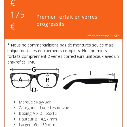
€
175
Premier forfait en verres
€
progressifs
dont monture 115€*
* Nous ne commercialisons pas de montures seules mais
uniquement des équipements complets. Nos premiers
forfaits comprennent 2 verres correcteurs unifocaux avec un
anti-reflet HMC.
Marque :
Ray-Ban
Catégorie :
Lunettes de vue
Boxing A x D :
55x16
Hauteur B :
42,7 mm
Largeur G :
139 mm