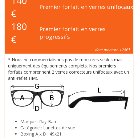
140
Premier forfait en verres unifocaux
€
180
Premier forfait en verres
€
progressifs
dont monture 120€*
* Nous ne commercialisons pas de montures seules mais
uniquement des équipements complets. Nos premiers
forfaits comprennent 2 verres correcteurs unifocaux avec un
anti-reflet HMC.
Marque :
Ray-Ban
Catégorie :
Lunettes de vue
Boxing A x D :
49x21