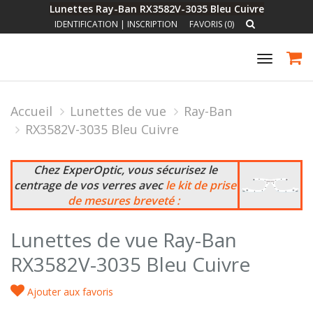
Lunettes Ray-Ban RX3582V-3035 Bleu Cuivre
IDENTIFICATION
|
INSCRIPTION
FAVORIS (0)
Toggle
navigat
Accueil
Lunettes de vue
Ray-Ban
RX3582V-3035 Bleu Cuivre
Chez ExperOptic, vous sécurisez le
centrage de vos verres avec
le kit de prise
de mesures breveté :
Lunettes de vue Ray-Ban
RX3582V-3035 Bleu Cuivre
Ajouter aux favoris