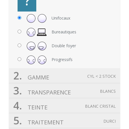
?
Unifocaux
Bureautiques
Double foyer
Progressifs
2.
GAMME
CYL < 2 STOCK
3.
TRANSPARENCE
BLANCS
4.
TEINTE
BLANC CRISTAL
5.
TRAITEMENT
DURCI