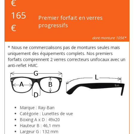
€
165
Premier forfait en verres
€
progressifs
dont monture 105€*
* Nous ne commercialisons pas de montures seules mais
uniquement des équipements complets. Nos premiers
forfaits comprennent 2 verres correcteurs unifocaux avec un
anti-reflet HMC.
Marque :
Ray-Ban
Catégorie :
Lunettes de vue
Boxing A x D :
49x20
Hauteur B :
46,1 mm
Largeur G :
132 mm