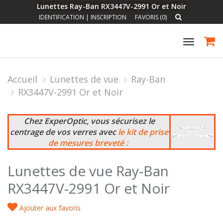
Lunettes Ray-Ban RX3447V-2991 Or et Noir
IDENTIFICATION
|
INSCRIPTION
FAVORIS (0)
Toggle
navigat
Accueil
Lunettes de vue
Ray-Ban
RX3447V-2991 Or et Noir
Chez ExperOptic, vous sécurisez le
centrage de vos verres avec
le kit de prise
de mesures breveté :
Lunettes de vue Ray-Ban
RX3447V-2991 Or et Noir
Ajouter aux favoris