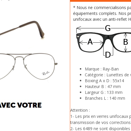
* Nous ne commercialisons p
équipements complets. Nos pr
unifocaux avec un anti-reflet 
Marque :
Ray-Ban
Catégorie :
Lunettes de 
Boxing A x D :
55x14
Hauteur B :
47 mm
Largeur G :
133 mm
Branches L :
140 mm
Attention :
1- Les prix en verres unifocaux
transmission de vos corrections
2- Les 6489 ne sont disponibles 