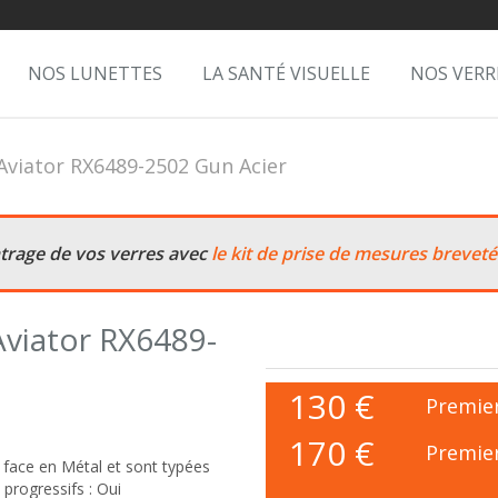
NOS LUNETTES
LA SANTÉ VISUELLE
NOS VERR
Aviator RX6489-2502 Gun Acier
ntrage de vos verres avec
le kit de prise de mesures breveté
Aviator RX6489-
130
€
Premier
170 €
Premier
face en Métal et sont typées
 progressifs : Oui