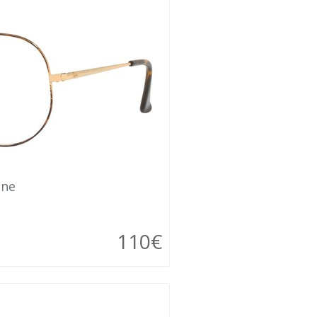
ane
110€