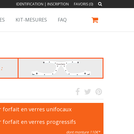
IDENTIFICATION
|
INSCRIPTION
FAVORIS (0)
ES
KIT-MESURES
FAQ
 :
 forfait en verres unifocaux
 forfait en verres progressifs
dont monture 110€*