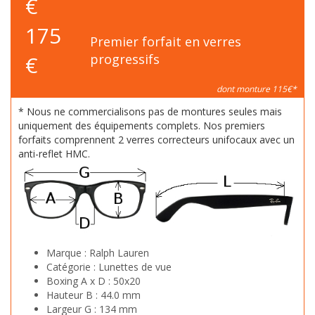
€
175
Premier forfait en verres
€
progressifs
dont monture 115€*
* Nous ne commercialisons pas de montures seules mais
uniquement des équipements complets. Nos premiers
forfaits comprennent 2 verres correcteurs unifocaux avec un
anti-reflet HMC.
Marque :
Ralph Lauren
Catégorie :
Lunettes de vue
Boxing A x D :
50x20
Hauteur B :
44.0 mm
Largeur G :
134 mm