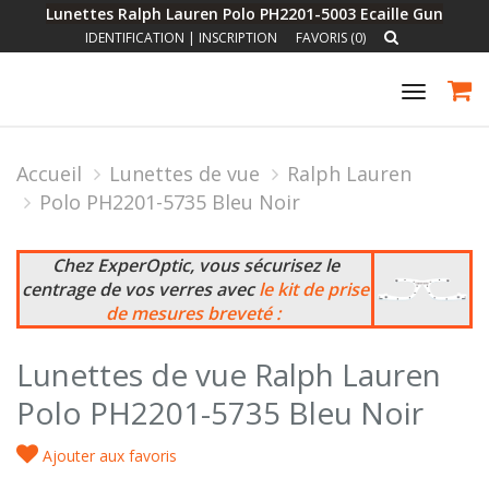
Lunettes Ralph Lauren Polo PH2201-5003 Ecaille Gun
IDENTIFICATION
|
INSCRIPTION
FAVORIS (0)
Toggle
navigat
Accueil
Lunettes de vue
Ralph Lauren
Polo PH2201-5735 Bleu Noir
Chez ExperOptic, vous sécurisez le
centrage de vos verres avec
le kit de prise
de mesures breveté :
Lunettes de vue Ralph Lauren
Polo PH2201-5735 Bleu Noir
Ajouter aux favoris