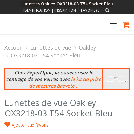
Lunettes Oakley OX3218-03 T54 Socket Bleu
IDENTIFICATION
|
INSCRIPTION
FAVORIS (0)
Toggle
navigat
Accueil
Lunettes de vue
Oakley
OX3218-03 T54 Socket Bleu
Chez ExperOptic, vous sécurisez le
centrage de vos verres avec
le kit de prise
de mesures breveté :
Lunettes de vue Oakley
OX3218-03 T54 Socket Bleu
Ajouter aux favoris