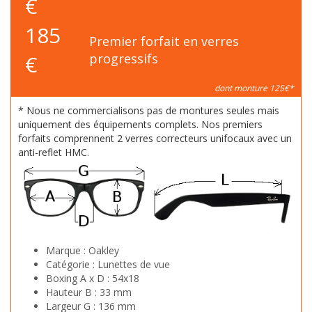
€
185
Premier forfait en verres
€
progressifs
dont monture 125€*
* Nous ne commercialisons pas de montures seules mais
uniquement des équipements complets. Nos premiers
forfaits comprennent 2 verres correcteurs unifocaux avec un
anti-reflet HMC.
Marque :
Oakley
Catégorie :
Lunettes de vue
Boxing A x D :
54x18
Hauteur B :
33 mm
Largeur G :
136 mm