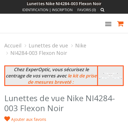
Lunettes Nike NI4284-003 Flexon Noir
IDENTIFICATION
|
INSCRIPTION
FAVORIS (0)
Toggle
navigat
Accueil
Lunettes de vue
Nike
NI4284-003 Flexon Noir
Chez ExperOptic, vous sécurisez le
centrage de vos verres avec
le kit de prise
de mesures breveté :
Lunettes de vue Nike NI4284-
003 Flexon Noir
Ajouter aux favoris