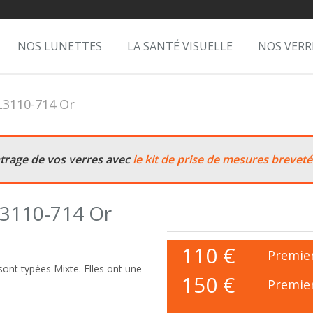
NOS LUNETTES
LA SANTÉ VISUELLE
NOS VERR
L3110-714 Or
ntrage de vos verres avec
le kit de prise de mesures breveté
L3110-714 Or
110
€
Premier
ont typées Mixte. Elles ont une
150 €
Premier