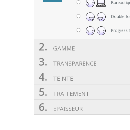
Bureautiq
Double fo
Progressi
2.
GAMME
3.
TRANSPARENCE
4.
TEINTE
5.
TRAITEMENT
6.
EPAISSEUR