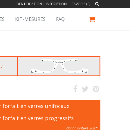
IDENTIFICATION
|
INSCRIPTION
FAVORIS (0)
ES
KIT-MESURES
FAQ
 :
 forfait en verres unifocaux
 forfait en verres progressifs
dont monture 90€*