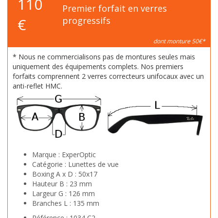
110
Premier forfait en verres
€
progressifs
dont monture 50€*
* Nous ne commercialisons pas de montures seules mais
uniquement des équipements complets. Nos premiers
forfaits comprennent 2 verres correcteurs unifocaux avec un
anti-reflet HMC.
Marque :
ExperOptic
Catégorie :
Lunettes de vue
Boxing A x D :
50x17
Hauteur B :
23 mm
Largeur G :
126 mm
Branches L :
135 mm
Référence :
1034 C2