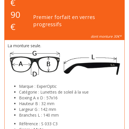
€
90
Premier forfait en verres
€
progressifs
dont monture 30€*
La monture seule.
Marque :
ExperOptic
Catégorie :
Lunettes de soleil à la vue
Boxing A x D :
57x16
Hauteur B :
32 mm
Largeur G :
142 mm
Branches L :
140 mm
Référence :
S 033 C3