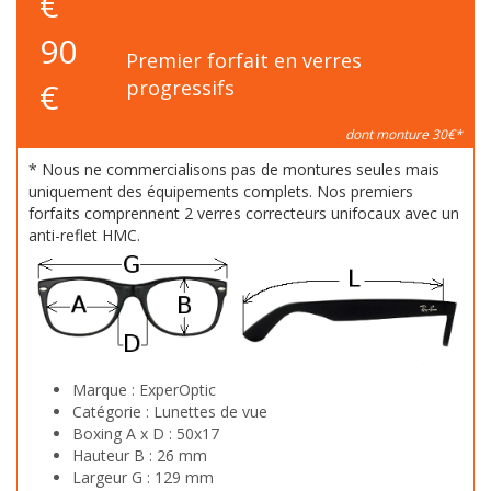
€
90
Premier forfait en verres
€
progressifs
dont monture 30€*
* Nous ne commercialisons pas de montures seules mais
uniquement des équipements complets. Nos premiers
forfaits comprennent 2 verres correcteurs unifocaux avec un
anti-reflet HMC.
Marque :
ExperOptic
Catégorie :
Lunettes de vue
Boxing A x D :
50x17
Hauteur B :
26 mm
Largeur G :
129 mm