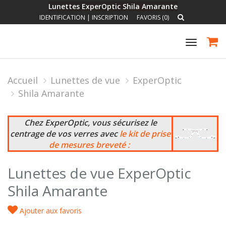
Lunettes ExperOptic Shila Amarante
IDENTIFICATION
|
INSCRIPTION
FAVORIS (0)
Toggle
navigat
Accueil
Lunettes de vue
ExperOptic
Shila Amarante
Chez ExperOptic, vous sécurisez le
centrage de vos verres avec
le kit de prise
de mesures breveté :
Lunettes de vue ExperOptic
Shila Amarante
Ajouter aux favoris