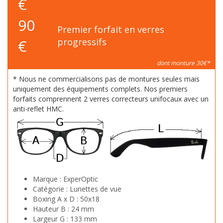
€
90
Premier forfait en verres
€
progressifs
dont monture 30€*
* Nous ne commercialisons pas de montures seules mais
uniquement des équipements complets. Nos premiers
forfaits comprennent 2 verres correcteurs unifocaux avec un
anti-reflet HMC.
Marque :
ExperOptic
Catégorie :
Lunettes de vue
Boxing A x D :
50x18
Hauteur B :
24 mm
Largeur G :
133 mm