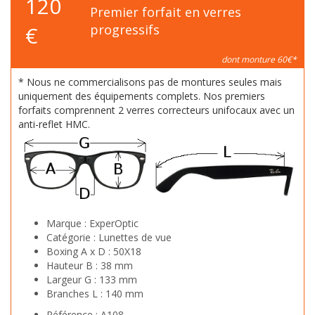
120
Premier forfait en verres
€
progressifs
dont monture 60€*
* Nous ne commercialisons pas de montures seules mais
uniquement des équipements complets. Nos premiers
forfaits comprennent 2 verres correcteurs unifocaux avec un
anti-reflet HMC.
Marque :
ExperOptic
Catégorie :
Lunettes de vue
Boxing A x D :
50X18
Hauteur B :
38 mm
Largeur G :
133 mm
Branches L :
140 mm
Référence :
A108