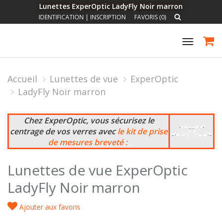
Lunettes ExperOptic LadyFly Noir marron
IDENTIFICATION
|
INSCRIPTION
FAVORIS (0)
Toggle
navigat
Accueil
Lunettes de vue
ExperOptic
LadyFly Noir marron
Chez ExperOptic, vous sécurisez le
centrage de vos verres avec
le kit de prise
de mesures breveté :
Lunettes de vue ExperOptic
LadyFly Noir marron
Ajouter aux favoris