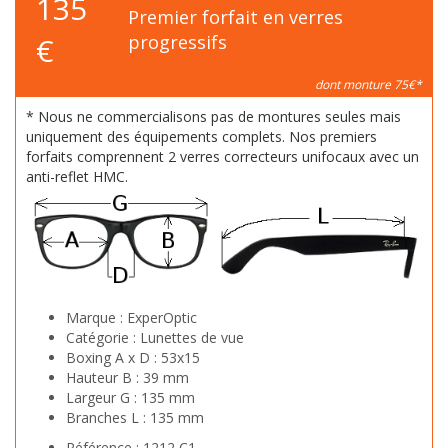
135
Premier forfait en verres
€
progressifs
dont monture 75€*
* Nous ne commercialisons pas de montures seules mais
uniquement des équipements complets. Nos premiers
forfaits comprennent 2 verres correcteurs unifocaux avec un
anti-reflet HMC.
Marque :
ExperOptic
Catégorie :
Lunettes de vue
Boxing A x D :
53x15
Hauteur B :
39 mm
Largeur G :
135 mm
Branches L :
135 mm
Référence :
1212 C1