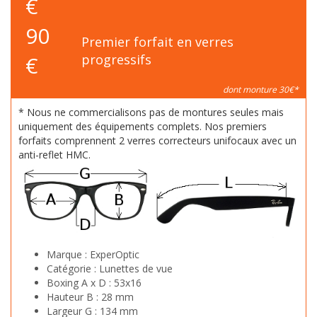
€
90
Premier forfait en verres
€
progressifs
dont monture 30€*
* Nous ne commercialisons pas de montures seules mais
uniquement des équipements complets. Nos premiers
forfaits comprennent 2 verres correcteurs unifocaux avec un
anti-reflet HMC.
Marque :
ExperOptic
Catégorie :
Lunettes de vue
Boxing A x D :
53x16
Hauteur B :
28 mm
Largeur G :
134 mm