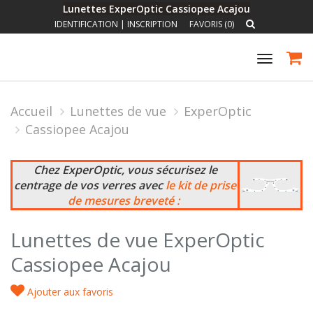
Lunettes ExperOptic Cassiopee Acajou
IDENTIFICATION
|
INSCRIPTION
FAVORIS (0)
Toggle
navigat
Accueil
Lunettes de vue
ExperOptic
Cassiopee Acajou
Chez ExperOptic, vous sécurisez le
centrage de vos verres avec
le kit de prise
de mesures breveté :
Lunettes de vue ExperOptic
Cassiopee Acajou
Ajouter aux favoris