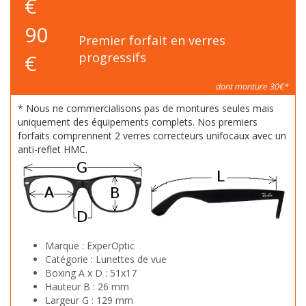
€
90
Premier forfait en verres
€
progressifs
dont monture 30€*
* Nous ne commercialisons pas de montures seules mais
uniquement des équipements complets. Nos premiers
forfaits comprennent 2 verres correcteurs unifocaux avec un
anti-reflet HMC.
Marque :
ExperOptic
Catégorie :
Lunettes de vue
Boxing A x D :
51x17
Hauteur B :
26 mm
Largeur G :
129 mm