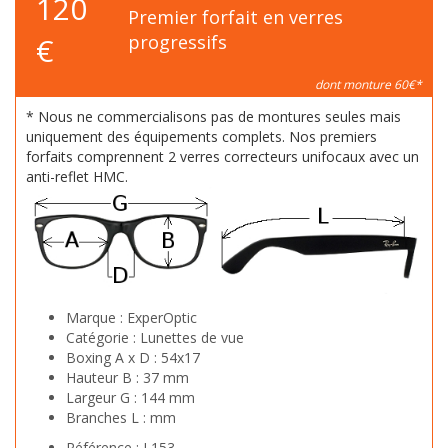
120
Premier forfait en verres
€
progressifs
dont monture 60€*
* Nous ne commercialisons pas de montures seules mais
uniquement des équipements complets. Nos premiers
forfaits comprennent 2 verres correcteurs unifocaux avec un
anti-reflet HMC.
Marque :
ExperOptic
Catégorie :
Lunettes de vue
Boxing A x D :
54x17
Hauteur B :
37 mm
Largeur G :
144 mm
Branches L :
mm
Référence :
L153