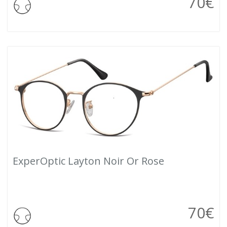
70
€
ExperOptic Layton Noir Or Rose
70
€