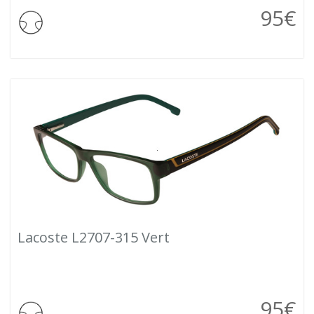
95
€
Lacoste L2707-315 Vert
95
€