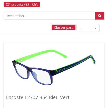
921 produits
( 85 - 126 )
Classer par :
...
Lacoste L2707-454 Bleu Vert